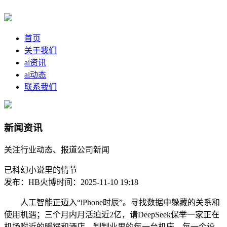
首页
关于我们
ai资讯
ai动态
联系我们
新闻资讯
关注行业动态、报道公司新闻
已科幻小说里的情节
发布：HB火博
时间：2025-11-10 19:18
人工智能正迈入“iPhone时辰”。寻找数据中躲藏的关系和
使用机遇；三个月内月活迫近2亿，请DeepSeek保举一家正在
机场附近的暖锅和酒店。制制业里的每一台机床、每一个设