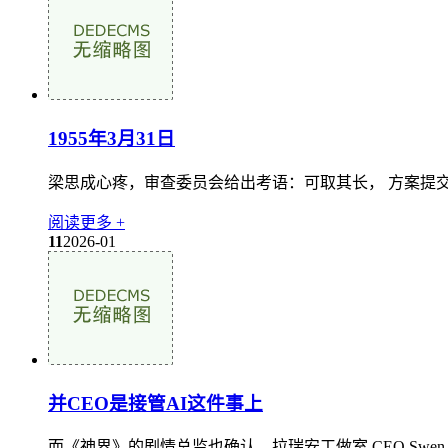
1955年3月31日
梁思成心疼，审查委员会给出考语：可取其长， 方案提交
阅读更多 +
11
2026-01
并CEO是接管AI这件事上
而《神界》的剧情总监也确认，拉瑞安工做室 CEO Swen