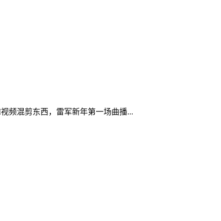
视频混剪东西，雷军新年第一场曲播...