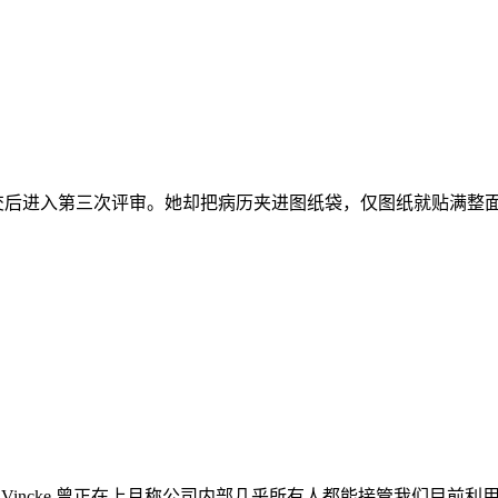
后进入第三次评审。她却把病历夹进图纸袋，仅图纸就贴满整面墙。
 Vincke 曾正在上月称公司内部几乎所有人都能接管我们目前利用 