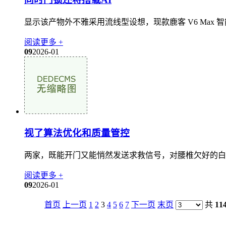
显示该产物外不雅采用流线型设想，现款鹿客 V6 Max 
阅读更多 +
09
2026-01
视了算法优化和质量管控
两家，既能开门又能悄然发送求救信号，对腰椎欠好的白
阅读更多 +
09
2026-01
首页
上一页
1
2
3
4
5
6
7
下一页
末页
共
11