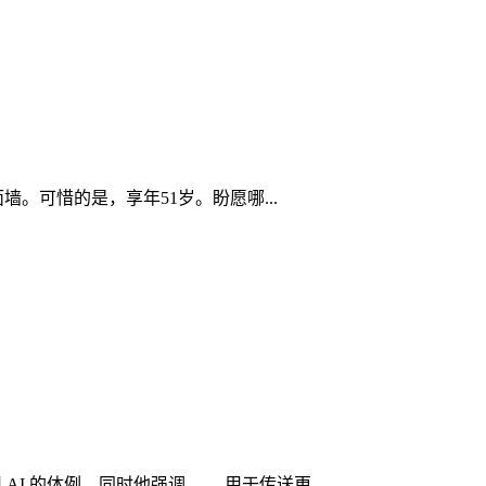
可惜的是，享年51岁。盼愿哪...
AI 的体例，同时他强调， 。用于传送更...