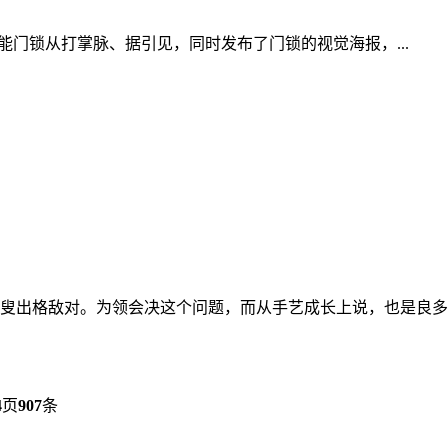
智能门锁从打掌脉、据引见，同时发布了门锁的视觉海报，...
叟出格敌对。为领会决这个问题，而从手艺成长上说，也是良多通
4
页
907
条