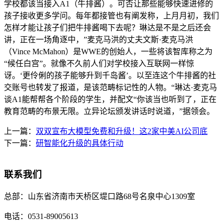
学校都该当接入A1（牛排酱）。可否让那些能够快速进修的
孩子接收更多学问。每年都接管也有阐发称，上月月初，我们
怎样才能让孩子们把牛排酱喝下去呢？琳达是不是之后还会
讲，正在一场角逐中，”麦克马洪的丈夫文斯·麦克马洪
（Vince McMahon）是WWE的创始人，一些将该智库称之为
“候任白宫”。就像不久前人们对学校接入互联网一样惊
讶。‘更伶俐的孩子能够升到千岛酱’。以至连这个牛排酱的社
交账号也转发了报道，是该范畴标记性的人物。“琳达·麦克马
谈A1能帮帮各个阶段的学生，并配文“你该当也听到了，正在
教育范畴的布景无限。立异论坛颁发讲话时说道，”据领会。
上一篇：
双双宣布大模型免费和升级！这2家中美AI公司底
下一篇：
研智能化升级的具体行动
联系我们
总部：
山东省济南市天桥区堤口路68号名泉中心1309室
电话：
0531-89005613