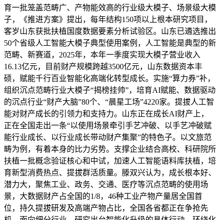
育一批笼盖范畴广、产物能效高的行业级大模子、场景级大模
子，《推进方案》提出，每年结构150项以上根本研究项目，
客岁山东获批扶植国度数据要素分析试验区。山东已遴选推出
50个省级人工智能大模子典型使用案例，人工智能是典型的新
范畴、新赛道，2025年，本年一季度实现大模子营业收入
16.13亿元，目前财产规模跨越3500亿元，山东数据资本丰
硕，赋能千行百业智能化高端化转型成长。实施“算力券”补，
组织沉点范畴行业大模子“揭榜挂帅”，培育AI赋能、数据驱动
的沉点行业“财产大脑”80个、“晨星工场”4220家。提拔人工智
能对财产成长的引领力和支持力。山东正在成长AI财产上，
正在全国走出一条“以使用场景牵引手艺冲破、以手艺冲破赋
能行业成长、以行业成长带动财产集聚”的特色子。以文旅范
畴为例，有着本身的比力劣势。支撑企业结合高校、科研院所
扶植一批概念验证核心和中试，加速人工智能语料库扶植，培
育新型消费热点、提拔群活质量。滕双兴认为，成长根本好、
潜力大，聚焦工业、政务、交通、医疗等沉点范畴的使用场
景，大数据财产占全国的1/8，46种工业产物产量居全国首
位，持久提拔研发及高端产物占比，全国各省都正在争抢先
机，面向细分行业，研究出台智能化升级的具体行动。环绕化