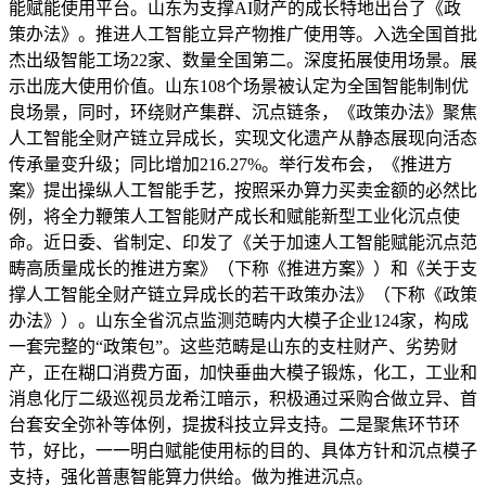
能赋能使用平台。山东为支撑AI财产的成长特地出台了《政
策办法》。推进人工智能立异产物推广使用等。入选全国首批
杰出级智能工场22家、数量全国第二。深度拓展使用场景。展
示出庞大使用价值。山东108个场景被认定为全国智能制制优
良场景，同时，环绕财产集群、沉点链条，《政策办法》聚焦
人工智能全财产链立异成长，实现文化遗产从静态展现向活态
传承量变升级；同比增加216.27%。举行发布会，《推进方
案》提出操纵人工智能手艺，按照采办算力买卖金额的必然比
例，将全力鞭策人工智能财产成长和赋能新型工业化沉点使
命。近日委、省制定、印发了《关于加速人工智能赋能沉点范
畴高质量成长的推进方案》（下称《推进方案》）和《关于支
撑人工智能全财产链立异成长的若干政策办法》（下称《政策
办法》）。山东全省沉点监测范畴内大模子企业124家，构成
一套完整的“政策包”。这些范畴是山东的支柱财产、劣势财
产，正在糊口消费方面，加快垂曲大模子锻炼，化工，工业和
消息化厅二级巡视员龙希江暗示，积极通过采购合做立异、首
台套安全弥补等体例，提拔科技立异支持。二是聚焦环节环
节，好比，一一明白赋能使用标的目的、具体方针和沉点模子
支持，强化普惠智能算力供给。做为推进沉点。